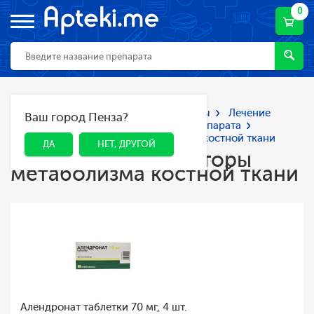
0
Главная
Каталог
Лекарства и БАДы
Лечение
Ваш город Пенза?
ДА
НЕТ, ДРУГОЙ
заболеваний опорно-двигательного аппарата
Препараты корректоры метаболизма костной ткани
ДА
НЕТ, ДРУГОЙ
Препараты корректоры
метаболизма костной ткани
Алендронат таблетки 70 мг, 4 шт.