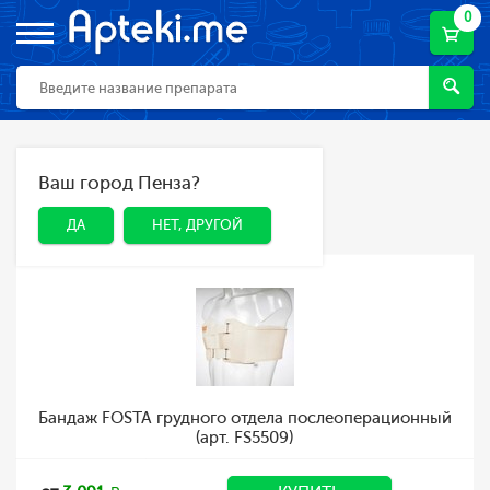
0
Главная
Каталог
Ортопедия
Ваш город Пенза?
ДА
НЕТ, ДРУГОЙ
Ортопедия
ДА
НЕТ, ДРУГОЙ
Бандаж FOSTA грудного отдела послеоперационный
(арт. FS5509)