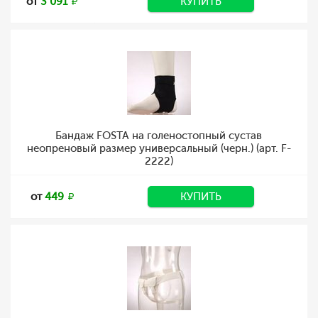
от
3 091
КУПИТЬ
Бандаж FOSTA на голеностопный сустав
неопреновый размер универсальный (черн.) (арт. F-
2222)
от
449
КУПИТЬ