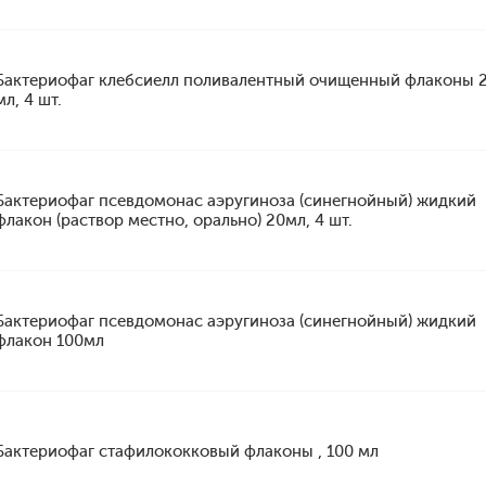
Бактериофаг клебсиелл поливалентный очищенный флаконы 
мл, 4 шт.
Бактериофаг псевдомонас аэругиноза (синегнойный) жидкий
флакон (раствор местно, орально) 20мл, 4 шт.
Бактериофаг псевдомонас аэругиноза (синегнойный) жидкий
флакон 100мл
Бактериофаг стафилококковый флаконы , 100 мл