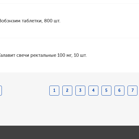
Вобэнзим таблетки, 800 шт.
Галавит свечи ректальные 100 мг, 10 шт.
1
2
3
4
5
6
7