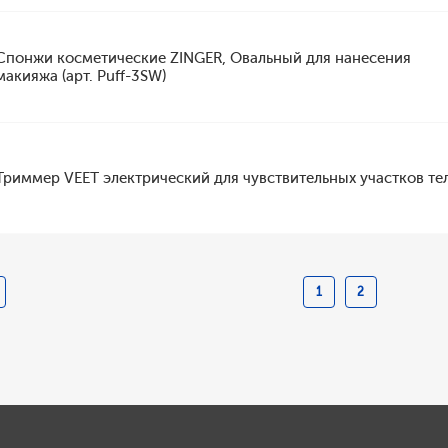
Спонжи косметические ZINGER, Овальный для нанесения
макияжа (арт. Puff-3SW)
Триммер VEET электрический для чувствительных участков те
1
2