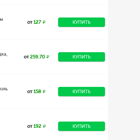
ом
от
127
КУПИТЬ
дка,
от
259.70
КУПИТЬ
оль
от
158
КУПИТЬ
от
192
КУПИТЬ