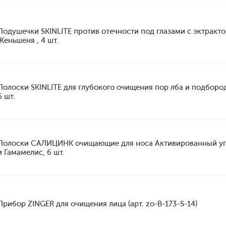
Подушечки SKINLITE против отечности под глазами с эктракт
Женьшеня , 4 шт.
Полоски SKINLITE для глубокого очищения пор лба и подборо
6 шт.
Полоски САЛИЦИНК очищающие для носа Активированный уг
и Гамамелис, 6 шт.
Прибор ZINGER для очищения лица (арт. zo-B-173-S-14)