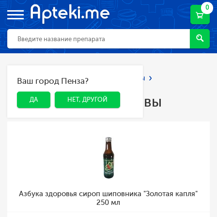
0
Главная
Каталог
Лекарства и БАДы
Ваш город Пенза?
ДА
НЕТ, ДРУГОЙ
Лекарственные травы
Лекарственные травы
ДА
НЕТ, ДРУГОЙ
Азбука здоровья сироп шиповника "Золотая капля"
250 мл