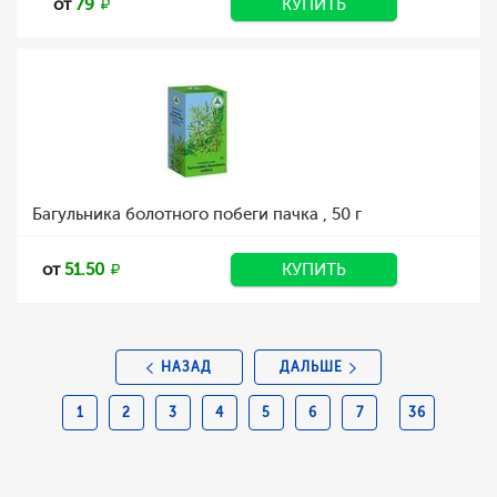
от
79
КУПИТЬ
Багульника болотного побеги пачка , 50 г
от
51.50
КУПИТЬ
НАЗАД
ДАЛЬШЕ
1
2
3
4
5
6
7
36