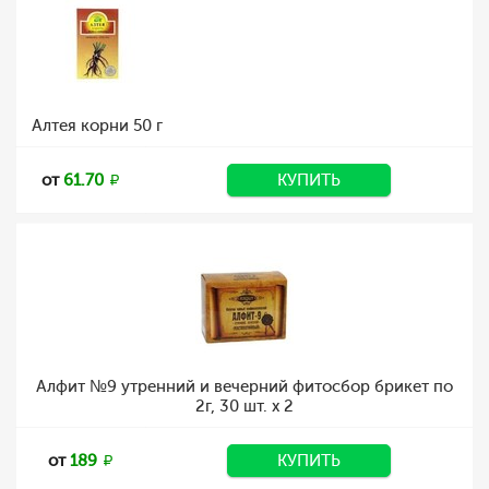
Алтея корни 50 г
от
61.70
КУПИТЬ
Алфит №9 утренний и вечерний фитосбор брикет по
2г, 30 шт. х 2
от
189
КУПИТЬ