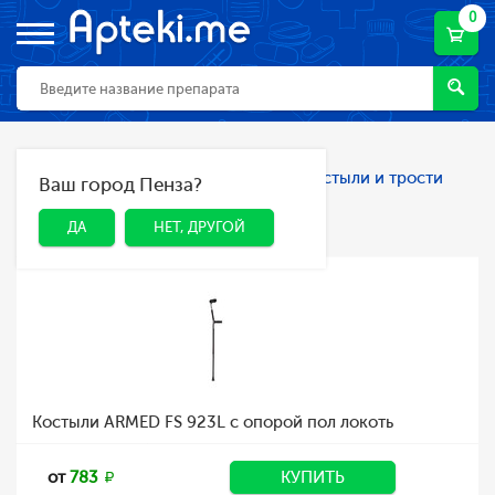
0
Главная
Каталог
Ортопедия
Костыли и трости
Ваш город Пенза?
ДА
НЕТ, ДРУГОЙ
Костыли и трости
ДА
НЕТ, ДРУГОЙ
Костыли ARMED FS 923L с опорой пол локоть
от
783
КУПИТЬ