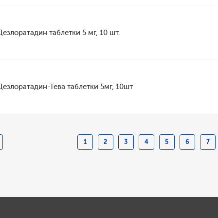
Дезлоратадин таблетки 5 мг, 10 шт.
Дезлоратадин-Тева таблетки 5мг, 10шт
1
2
3
4
5
6
7