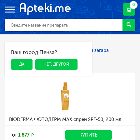
0
Главная
Каталог
Косметика
Для загара
Ваш город Пенза?
ДА
НЕТ, ДРУГОЙ
Для загара
ДА
НЕТ, ДРУГОЙ
BIODERMA ФОТОДЕРМ MAХ спрей SPF-50, 200 мл
от
1 877
КУПИТЬ