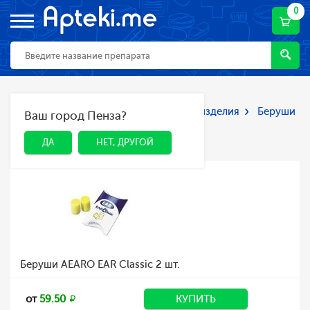
0
Главная
Каталог
Мед. приборы и изделия
Беруши
Ваш город Пенза?
ДА
НЕТ, ДРУГОЙ
Беруши
ДА
НЕТ, ДРУГОЙ
Беруши AEARO EAR Classic 2 шт.
от
59.50
КУПИТЬ