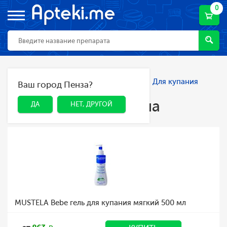
0
Главная
Каталог
Мама и малыш
Для купания
Ваш город Пенза?
ДА
НЕТ, ДРУГОЙ
малыша
Для купания малыша
ДА
НЕТ, ДРУГОЙ
MUSTELA Bebe гель для купания мягкий 500 мл