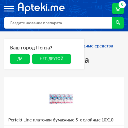
0
Главная
Каталог
Гигиена
Расходные средства
Ваш город Пенза?
ДА
НЕТ, ДРУГОЙ
гигиены
Расходные средства
ДА
НЕТ, ДРУГОЙ
гигиены
Perfekt Line платочки бумажные 3-х слойные 10Х10