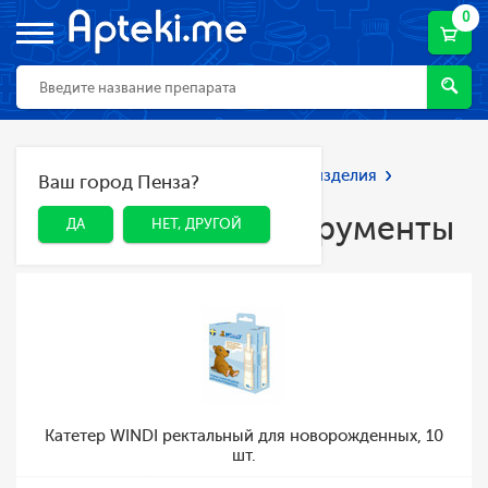
0
Главная
Каталог
Мед. приборы и изделия
Ваш город Пенза?
ДА
НЕТ, ДРУГОЙ
Медицинские инструменты
Медицинские инструменты
ДА
НЕТ, ДРУГОЙ
Катетер WINDI ректальный для новорожденных, 10
шт.