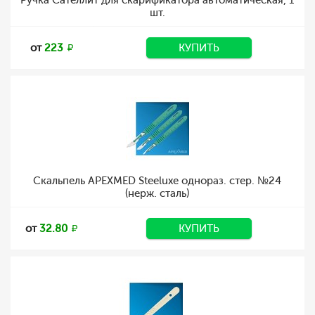
Ручка Сателлит для скарификатора автоматическая, 1
шт.
от
223
КУПИТЬ
Скальпель APEXMED Steeluxe однораз. стер. №24
(нерж. сталь)
от
32.80
КУПИТЬ