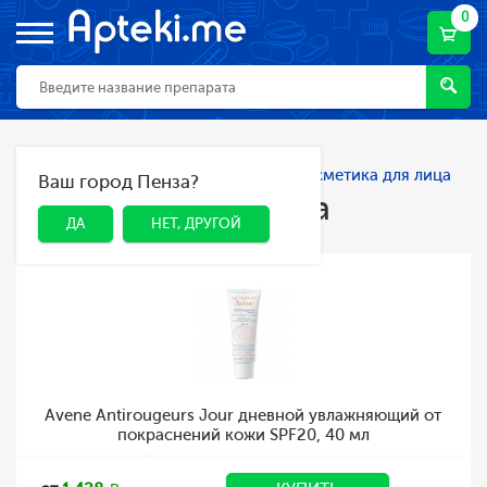
0
Главная
Каталог
Косметика
Косметика для лица
Ваш город Пенза?
ДА
НЕТ, ДРУГОЙ
Косметика для лица
ДА
НЕТ, ДРУГОЙ
Avene Antirougeurs Jour дневной увлажняющий от
покраснений кожи SPF20, 40 мл