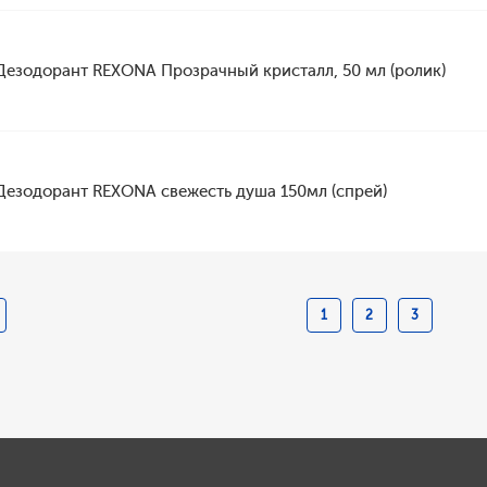
Дезодорант REXONA Прозрачный кристалл, 50 мл (ролик)
Дезодорант REXONA свежесть душа 150мл (спрей)
1
2
3