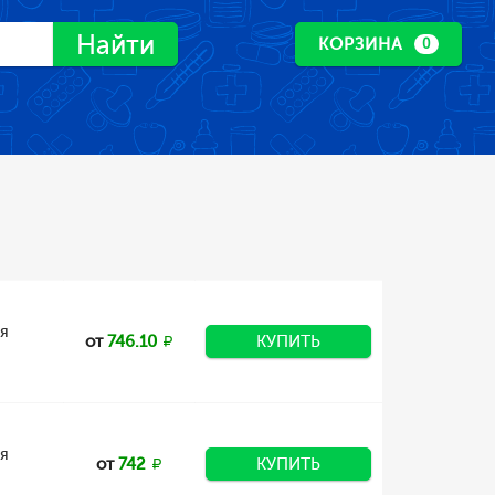
Найти
КОРЗИНА
0
ля
от
746.10
КУПИТЬ
ля
от
742
КУПИТЬ