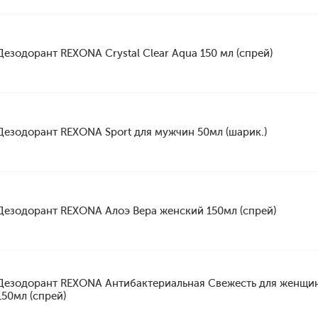
Дезодорант REXONA Crystal Clear Aqua 150 мл (спрей)
Дезодорант REXONA Sport для мужчин 50мл (шарик.)
Дезодорант REXONA Алоэ Вера женский 150мл (спрей)
Дезодорант REXONA Антибактериальная Свежесть для женщи
150мл (спрей)