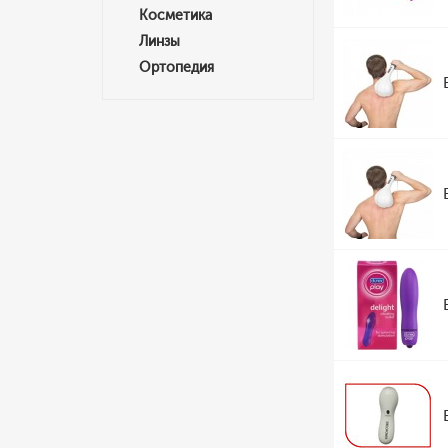
Косметика
Линзы
Ортопедия