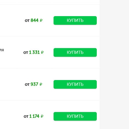
от
844
КУПИТЬ
ля
от
1 331
КУПИТЬ
от
937
КУПИТЬ
от
1 174
КУПИТЬ