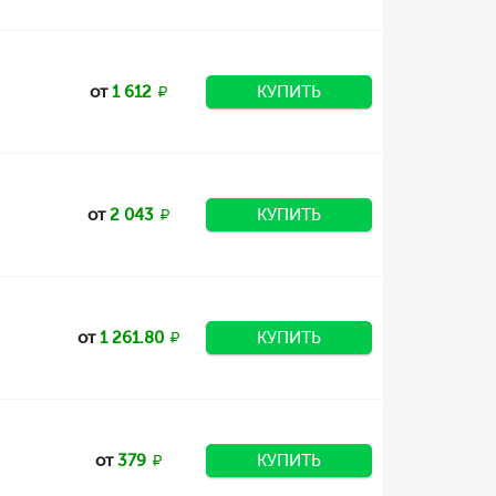
от
1 612
КУПИТЬ
от
2 043
КУПИТЬ
от
1 261.80
КУПИТЬ
от
379
КУПИТЬ