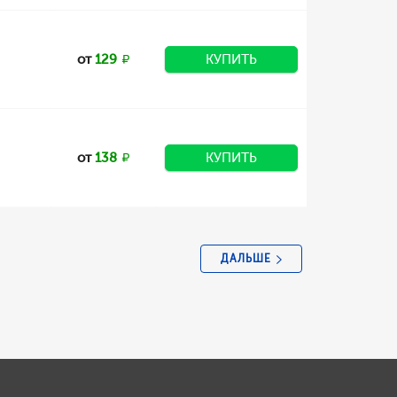
от
129
КУПИТЬ
от
138
КУПИТЬ
ДАЛЬШЕ