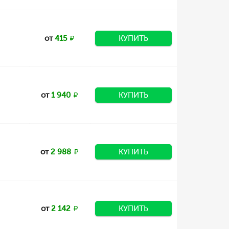
от
415
КУПИТЬ
от
1 940
КУПИТЬ
от
2 988
КУПИТЬ
от
2 142
КУПИТЬ